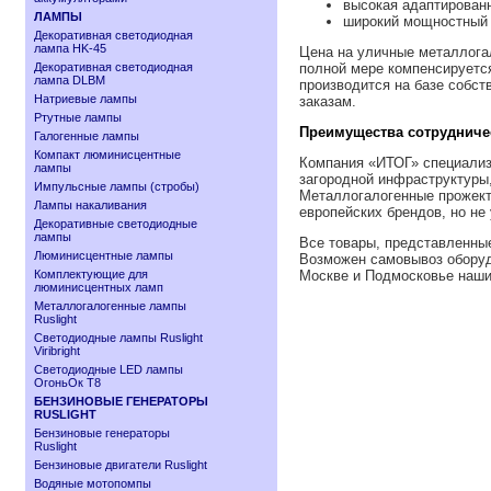
высокая адаптированн
ЛАМПЫ
широкий мощностный д
Декоративная светодиодная
лампа HK-45
Цена на уличные металлогал
Декоративная светодиодная
полной мере компенсируетс
лампа DLBM
производится на базе собс
Натриевые лампы
заказам.
Ртутные лампы
Преимущества сотрудниче
Галогенные лампы
Компакт люминисцентные
Компания «ИТОГ» специализи
лампы
загородной инфраструктуры
Импульсные лампы (стробы)
Металлогалогенные прожекто
Лампы накаливания
европейских брендов, но не
Декоративные светодиодные
лампы
Все товары, представленные
Люминисцентные лампы
Возможен самовывоз оборуд
Комплектующие для
Москве и Подмосковье наши
люминисцентных ламп
Металлогалогенные лампы
Ruslight
Светодиодные лампы Ruslight
Viribright
Cветодиодные LED лампы
ОгоньОк Т8
БЕНЗИНОВЫЕ ГЕНЕРАТОРЫ
RUSLIGHT
Бензиновые генераторы
Ruslight
Бензиновые двигатели Ruslight
Водяные мотопомпы