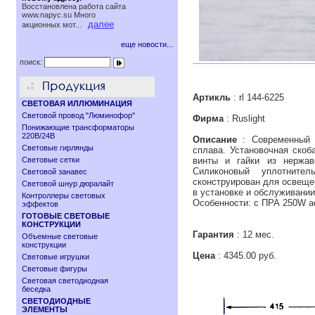
Восстановлена работа сайта
www.паруc.su Много
далее
акционных мот...
еще новости...
поиск:
Артикль
: rl 144-6225
СВЕТОВАЯ ИЛЛЮМИНАЦИЯ
Световой провод "Люминофор"
Фирма
: Ruslight
Понижающие трансформаторы
220В/24В
Описание
: Современный 
Световые гирлянды
сплава. Установочная скоб
Световые сетки
винты и гайки из нержав
Силиконовый уплотните
Световой занавес
сконструирован для освещен
Световой шнур дюралайт
в установке и обслуживани
Контроллеры световых
Особенности: с ПРА 250W 
эффектов
ГОТОВЫЕ СВЕТОВЫЕ
КОНСТРУКЦИИ
Гарантия
: 12 мес.
Объемные световые
конструкции
Цена
: 4345.00 руб.
Световые игрушки
Световые фигуры
Световая светодиодная
беседка
СВЕТОДИОДНЫЕ
ЭЛЕМЕНТЫ