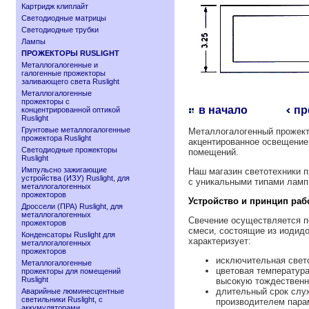
Картридж клиплайт
Светодиодные матрицы
Светодиодные трубки
Лампы
ПРОЖЕКТОРЫ RUSLIGHT
Металлогалогенные и
галогенные прожекторы
заливающего света Ruslight
Металлогалогенные
прожекторы с
в начало
пр
концентрированной оптикой
Ruslight
Грунтовые металлогалогенные
Металлогалогенный прожект
прожектора Ruslight
акцентированное освещение.
Светодиодные прожекторы
помещений.
Ruslight
Импульсно зажигающие
Наш магазин светотехники п
устройства (ИЗУ) Ruslight, для
с уникальными типами ламп
металлогалогенных
прожекторов
Устройство и принцип ра
Дроссели (ПРА) Ruslight, для
металлогалогенных
Свечение осуществляется п
прожекторов
смеси, состоящие из иодидо
Конденсаторы Ruslight для
характеризует:
металлогалогенных
прожекторов
исключительная свет
Металлогалогенные
цветовая температура
прожекторы для помещений
Ruslight
высокую тождественн
длительный срок служ
Аварийные люминесцентные
светильники Ruslight, с
производителем парам
аккумуляторами