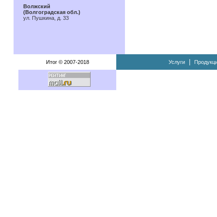
Волжский
(Волгоградская обл.)
ул. Пушкина, д. 33
|
Итог © 2007-2018
Услуги
Продукц