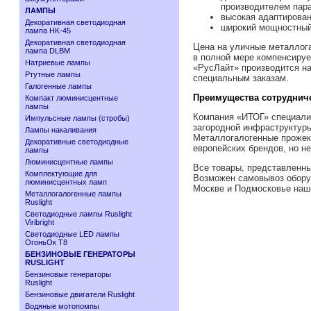
производителем пара
ЛАМПЫ
высокая адаптирован
Декоративная светодиодная
широкий мощностный 
лампа HK-45
Декоративная светодиодная
Цена на уличные металлога
лампа DLBM
в полной мере компенсируе
Натриевые лампы
«РусЛайт» производится на
Ртутные лампы
специальным заказам.
Галогенные лампы
Преимущества сотруднич
Компакт люминисцентные
лампы
Компания «ИТОГ» специализ
Импульсные лампы (стробы)
загородной инфраструктуры
Лампы накаливания
Металлогалогенные прожект
Декоративные светодиодные
европейских брендов, но н
лампы
Люминисцентные лампы
Все товары, представленны
Комплектующие для
Возможен самовывоз обору
люминисцентных ламп
Москве и Подмосковье наши
Металлогалогенные лампы
Ruslight
Светодиодные лампы Ruslight
Viribright
Cветодиодные LED лампы
ОгоньОк Т8
БЕНЗИНОВЫЕ ГЕНЕРАТОРЫ
RUSLIGHT
Бензиновые генераторы
Ruslight
Бензиновые двигатели Ruslight
Водяные мотопомпы