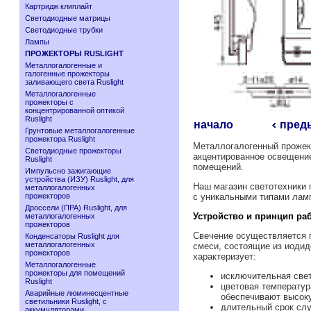
Картридж клиплайт
Светодиодные матрицы
Светодиодные трубки
Лампы
ПРОЖЕКТОРЫ RUSLIGHT
Металлогалогенные и
галогенные прожекторы
заливающего света Ruslight
Металлогалогенные
прожекторы с
концентрированной оптикой
Ruslight
начало
пред
Грунтовые металлогалогенные
прожектора Ruslight
Металлогалогенный прожек
Светодиодные прожекторы
акцентированное освещение.
Ruslight
помещений.
Импульсно зажигающие
устройства (ИЗУ) Ruslight, для
Наш магазин светотехники 
металлогалогенных
прожекторов
с уникальными типами лам
Дроссели (ПРА) Ruslight, для
Устройство и принцип ра
металлогалогенных
прожекторов
Свечение осуществляется 
Конденсаторы Ruslight для
металлогалогенных
смеси, состоящие из иодид
прожекторов
характеризует:
Металлогалогенные
прожекторы для помещений
исключительная свет
Ruslight
цветовая температур
Аварийные люминесцентные
обеспечивают высоку
светильники Ruslight, с
длительный срок слу
аккумуляторами