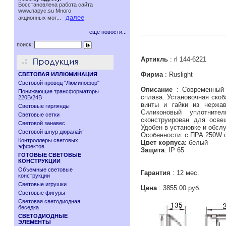
Восстановлена работа сайта
www.паруc.su Много
далее
акционных мот...
еще новости...
поиск:
Артикль
: rl 144-6221
Фирма
: Ruslight
СВЕТОВАЯ ИЛЛЮМИНАЦИЯ
Световой провод "Люминофор"
Описание
: Современный 
Понижающие трансформаторы
сплава. Установочная ско
220В/24В
винты и гайки из нержав
Световые гирлянды
Силиконовый уплотните
Световые сетки
сконструирован для осве
Световой занавес
Удобен в установке и обс
Световой шнур дюралайт
Особенности: с ПРА 250W 
Контроллеры световых
Цвет корпуса
: белый
эффектов
Защита
: IP 65
ГОТОВЫЕ СВЕТОВЫЕ
КОНСТРУКЦИИ
Объемные световые
Гарантия
: 12 мес.
конструкции
Световые игрушки
Цена
: 3855.00 руб.
Световые фигуры
Световая светодиодная
беседка
СВЕТОДИОДНЫЕ
ЭЛЕМЕНТЫ