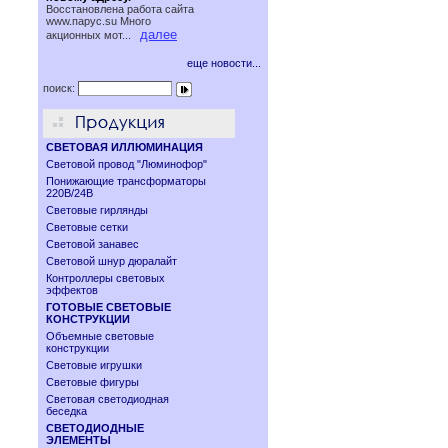
Восстановлена работа сайта
www.паруc.su Много
далее
акционных мот...
еще новости...
поиск:
СВЕТОВАЯ ИЛЛЮМИНАЦИЯ
Световой провод "Люминофор"
Понижающие трансформаторы
220В/24В
Световые гирлянды
Световые сетки
Световой занавес
Световой шнур дюралайт
Контроллеры световых
эффектов
ГОТОВЫЕ СВЕТОВЫЕ
КОНСТРУКЦИИ
Объемные световые
конструкции
Световые игрушки
Световые фигуры
Световая светодиодная
беседка
СВЕТОДИОДНЫЕ
ЭЛЕМЕНТЫ