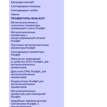
Картридж клиплайт
Светодиодные матрицы
Светодиодные трубки
Лампы
ПРОЖЕКТОРЫ RUSLIGHT
Металлогалогенные и
галогенные прожекторы
заливающего света Ruslight
Металлогалогенные
прожекторы с
концентрированной оптикой
Ruslight
Грунтовые металлогалогенные
прожектора Ruslight
Светодиодные прожекторы
Ruslight
Импульсно зажигающие
устройства (ИЗУ) Ruslight, для
металлогалогенных
прожекторов
Дроссели (ПРА) Ruslight, для
металлогалогенных
прожекторов
Конденсаторы Ruslight для
металлогалогенных
прожекторов
Металлогалогенные
прожекторы для помещений
Ruslight
Аварийные люминесцентные
светильники Ruslight, с
аккумуляторами