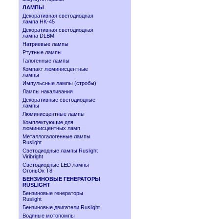
ЛАМПЫ
Декоративная светодиодная
лампа HK-45
Декоративная светодиодная
лампа DLBM
Натриевые лампы
Ртутные лампы
Галогенные лампы
Компакт люминисцентные
лампы
Импульсные лампы (стробы)
Лампы накаливания
Декоративные светодиодные
лампы
Люминисцентные лампы
Комплектующие для
люминисцентных ламп
Металлогалогенные лампы
Ruslight
Светодиодные лампы Ruslight
Viribright
Cветодиодные LED лампы
ОгоньОк Т8
БЕНЗИНОВЫЕ ГЕНЕРАТОРЫ
RUSLIGHT
Бензиновые генераторы
Ruslight
Бензиновые двигатели Ruslight
Водяные мотопомпы