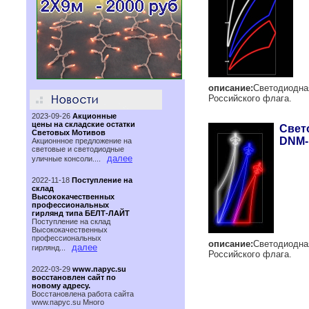
описание:
Светодиодна
Российского флага.
2023-09-26
Акционные
цены на складские остатки
Свет
Световых Мотивов
DNM-
Акционнное предложение на
световые и светодиодные
далее
уличные консоли....
2022-11-18
Поступление на
склад
Высококачественных
профессиональных
гирлянд типа БЕЛТ-ЛАЙТ
Поступление на склад
Высококачественных
профессиональных
описание:
Светодиодна
далее
гирлянд...
Российского флага.
2022-03-29
www.парус.su
восстановлен сайт по
новому адресу.
Восстановлена работа сайта
www.паруc.su Много