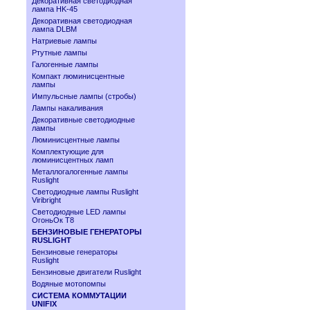
Декоративная светодиодная
лампа HK-45
Декоративная светодиодная
лампа DLBM
Натриевые лампы
Ртутные лампы
Галогенные лампы
Компакт люминисцентные
лампы
Импульсные лампы (стробы)
Лампы накаливания
Декоративные светодиодные
лампы
Люминисцентные лампы
Комплектующие для
люминисцентных ламп
Металлогалогенные лампы
Ruslight
Светодиодные лампы Ruslight
Viribright
Cветодиодные LED лампы
ОгоньОк Т8
БЕНЗИНОВЫЕ ГЕНЕРАТОРЫ
RUSLIGHT
Бензиновые генераторы
Ruslight
Бензиновые двигатели Ruslight
Водяные мотопомпы
СИСТЕМА КОММУТАЦИИ
UNIFIX