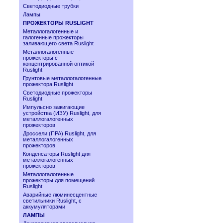
Светодиодные трубки
Лампы
ПРОЖЕКТОРЫ RUSLIGHT
Металлогалогенные и
галогенные прожекторы
заливающего света Ruslight
Металлогалогенные
прожекторы с
концентрированной оптикой
Ruslight
Грунтовые металлогалогенные
прожектора Ruslight
Светодиодные прожекторы
Ruslight
Импульсно зажигающие
устройства (ИЗУ) Ruslight, для
металлогалогенных
прожекторов
Дроссели (ПРА) Ruslight, для
металлогалогенных
прожекторов
Конденсаторы Ruslight для
металлогалогенных
прожекторов
Металлогалогенные
прожекторы для помещений
Ruslight
Аварийные люминесцентные
светильники Ruslight, с
аккумуляторами
ЛАМПЫ