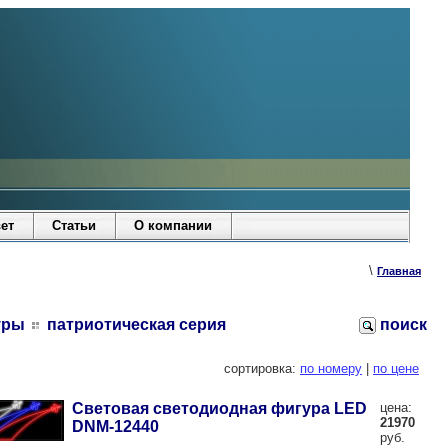
ет
Статьи
О компании
\
Главная
уры
патриотическая серия
поиск
сортировка:
по номеру
|
по цене
Световая светодиодная фигура LED
цена:
21970
DNM-12440
руб.