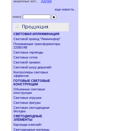
далее
акционных мот...
еще новости...
поиск:
СВЕТОВАЯ ИЛЛЮМИНАЦИЯ
Световой провод "Люминофор"
Понижающие трансформаторы
220В/24В
Световые гирлянды
Световые сетки
Световой занавес
Световой шнур дюралайт
Контроллеры световых
эффектов
ГОТОВЫЕ СВЕТОВЫЕ
КОНСТРУКЦИИ
Объемные световые
конструкции
Световые игрушки
Световые фигуры
Световая светодиодная
беседка
СВЕТОДИОДНЫЕ
ЭЛЕМЕНТЫ
Картридж клиплайт
Светодиодные матрицы