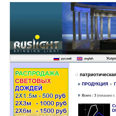
Услуг
патриотическа
ПРОДУКЦИЯ
Всего : 3
(показано с
С
D