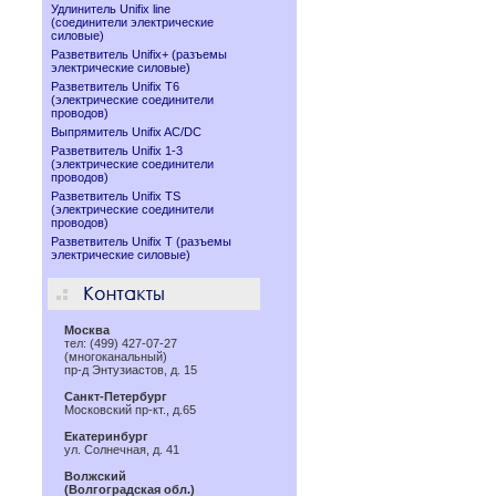
Удлинитель Unifix line
(соединители электрические
силовые)
Разветвитель Unifix+ (разъемы
электрические силовые)
Разветвитель Unifix T6
(электрические соединители
проводов)
Выпрямитель Unifix AC/DC
Разветвитель Unifix 1-3
(электрические соединители
проводов)
Разветвитель Unifix TS
(электрические соединители
проводов)
Разветвитель Unifix T (разъемы
электрические силовые)
Москва
тел: (499) 427-07-27
(многоканальный)
пр-д Энтузиастов, д. 15
Санкт-Петербург
Московский пр-кт., д.65
Екатеринбург
ул. Солнечная, д. 41
Волжский
(Волгоградская обл.)