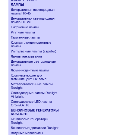
ЛАМПЫ
Декоративная светодиодная
лампа HK-45
Декоративная светодиодная
лампа DLBM
Натриевые лампы
Ртутные лампы
Галогенные лампы
Компакт люминисцентные
лампы
Импульсные лампы (стробы)
Лампы накаливания
Декоративные светодиодные
лампы
Люминисцентные лампы
Комплектующие для
люминисцентных ламп
Металлогалогенные лампы
Ruslight
Светодиодные лампы Ruslight
Viribright
Cветодиодные LED лампы
ОгоньОк Т8
БЕНЗИНОВЫЕ ГЕНЕРАТОРЫ
RUSLIGHT
Бензиновые генераторы
Ruslight
Бензиновые двигатели Ruslight
Водяные мотопомпы