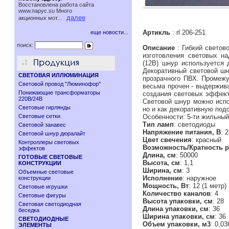
Восстановлена работа сайта
www.паруc.su Много
далее
акционных мот...
Артикль
: rl 206-251
еще новости...
поиск:
Описание
: Гибкий светов
изготовления световых на
(12В) шнур используется 
Декоративный световой шн
СВЕТОВАЯ ИЛЛЮМИНАЦИЯ
прозрачного ПВХ. Промеж
Световой провод "Люминофор"
весьма прочен - выдержива
Понижающие трансформаторы
создания световых эффек
220В/24В
Световой шнур можно испо
Световые гирлянды
но и как декоративную подс
Световые сетки
Особенности: 5-ти жильный
Тип ламп
: светодиоды
Световой занавес
Напряжение питания, В
: 
Световой шнур дюралайт
Цвет свечения
: красный
Контроллеры световых
Возможность/Кратность р
эффектов
Длина, см
: 50000
ГОТОВЫЕ СВЕТОВЫЕ
Высота, см
: 1,1
КОНСТРУКЦИИ
Ширина, см
: 3
Объемные световые
Исполнение
: наружное
конструкции
Мощность, Вт
: 12 (1 метр)
Световые игрушки
Количество каналов
: 4
Световые фигуры
Высота упаковки, см
: 28
Световая светодиодная
Длина упаковки, см
: 36
беседка
Ширина упаковки, см
: 36
СВЕТОДИОДНЫЕ
Объем упаковки, м3
: 0,0
ЭЛЕМЕНТЫ