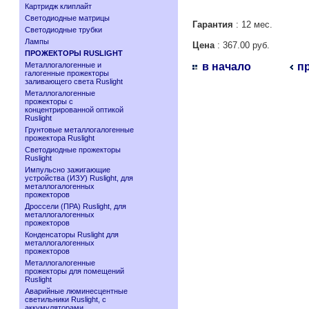
Картридж клиплайт
Светодиодные матрицы
Гарантия
: 12 мес.
Светодиодные трубки
Лампы
Цена
: 367.00 руб.
ПРОЖЕКТОРЫ RUSLIGHT
Металлогалогенные и
в начало
п
галогенные прожекторы
заливающего света Ruslight
Металлогалогенные
прожекторы с
концентрированной оптикой
Ruslight
Грунтовые металлогалогенные
прожектора Ruslight
Светодиодные прожекторы
Ruslight
Импульсно зажигающие
устройства (ИЗУ) Ruslight, для
металлогалогенных
прожекторов
Дроссели (ПРА) Ruslight, для
металлогалогенных
прожекторов
Конденсаторы Ruslight для
металлогалогенных
прожекторов
Металлогалогенные
прожекторы для помещений
Ruslight
Аварийные люминесцентные
светильники Ruslight, с
аккумуляторами