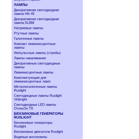
ЛАМПЫ
Декоративная светодиодная
лампа HK-45
Декоративная светодиодная
лампа DLBM
Натриевые лампы
Ртутные лампы
Галогенные лампы
Компакт люминисцентные
лампы
Импульсные лампы (стробы)
Лампы накаливания
Декоративные светодиодные
лампы
Люминисцентные лампы
Комплектующие для
люминисцентных ламп
Металлогалогенные лампы
Ruslight
Светодиодные лампы Ruslight
Viribright
Cветодиодные LED лампы
ОгоньОк Т8
БЕНЗИНОВЫЕ ГЕНЕРАТОРЫ
RUSLIGHT
Бензиновые генераторы
Ruslight
Бензиновые двигатели Ruslight
Водяные мотопомпы