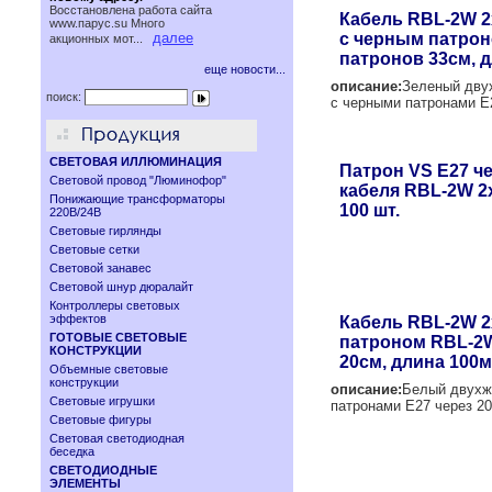
Восстановлена работа сайта
Кабель RBL-2W 2
www.паруc.su Много
далее
с черным патрон
акционных мот...
патронов 33см, 
еще новости...
описание:
Зеленый дву
поиск:
с черными патронами Е
СВЕТОВАЯ ИЛЛЮМИНАЦИЯ
Патрон VS Е27 ч
Световой провод "Люминофор"
кабеля RBL-2W 2
Понижающие трансформаторы
100 шт.
220В/24В
Световые гирлянды
Световые сетки
Световой занавес
Световой шнур дюралайт
Контроллеры световых
эффектов
Кабель RBL-2W 2
ГОТОВЫЕ СВЕТОВЫЕ
патроном RBL-2W
КОНСТРУКЦИИ
20см, длина 100м
Объемные световые
конструкции
описание:
Белый двухж
Световые игрушки
патронами Е27 через 20
Световые фигуры
Световая светодиодная
беседка
СВЕТОДИОДНЫЕ
ЭЛЕМЕНТЫ