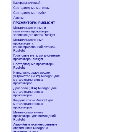
Картридж клиплайт
Светодиодные матрицы
Светодиодные трубки
Лампы
ПРОЖЕКТОРЫ RUSLIGHT
Металлогалогенные и
галогенные прожекторы
заливающего света Ruslight
Металлогалогенные
прожекторы с
концентрированной оптикой
Ruslight
Грунтовые металлогалогенные
прожектора Ruslight
Светодиодные прожекторы
Ruslight
Импульсно зажигающие
устройства (ИЗУ) Ruslight, для
металлогалогенных
прожекторов
Дроссели (ПРА) Ruslight, для
металлогалогенных
прожекторов
Конденсаторы Ruslight для
металлогалогенных
прожекторов
Металлогалогенные
прожекторы для помещений
Ruslight
Аварийные люминесцентные
светильники Ruslight, с
аккумуляторами