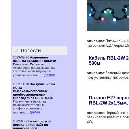
описание:
Пятижильный
патронами Е27 через 15
2023-09-26
Акционные
Кабель RBL-2W 2
цены на складские остатки
500м
Световых Мотивов
Акционнное предложение на
световые и светодиодные
описание:
Зеленый дву
далее
уличные консоли....
под установку патронов
2022-11-18
Поступление на
склад
Высококачественных
профессиональных
Патрон Е27 черн
гирлянд типа БЕЛТ-ЛАЙТ
Поступление на склад
RBL-2W 2х1.5мм, 
Высококачественных
профессиональных
далее
гирлянд...
описание:
Черный патр
резинового шлейфа пря
2W.
2022-03-29
www.парус.su
восстановлен сайт по
новому адресу.