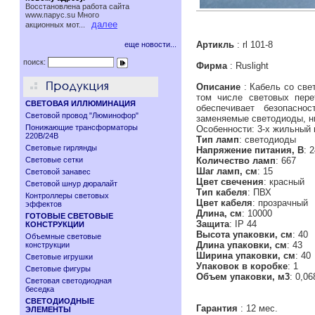
Восстановлена работа сайта
www.паруc.su Много
далее
акционных мот...
Артикль
: rl 101-8
еще новости...
поиск:
Фирма
: Ruslight
Описание
: Кабель со све
том числе световых пере
СВЕТОВАЯ ИЛЛЮМИНАЦИЯ
обеспечивает безопасн
Световой провод "Люминофор"
заменяемые светодиоды, ни
Понижающие трансформаторы
Особенности: 3-х жильный 
220В/24В
Тип ламп
: светодиоды
Световые гирлянды
Напряжение питания, В
: 
Световые сетки
Количество ламп
: 667
Шаг ламп, см
: 15
Световой занавес
Цвет свечения
: красный
Световой шнур дюралайт
Тип кабеля
: ПВХ
Контроллеры световых
Цвет кабеля
: прозрачный
эффектов
Длина, см
: 10000
ГОТОВЫЕ СВЕТОВЫЕ
Защита
: IP 44
КОНСТРУКЦИИ
Высота упаковки, см
: 40
Объемные световые
Длина упаковки, см
: 43
конструкции
Ширина упаковки, см
: 40
Световые игрушки
Упаковок в коробке
: 1
Световые фигуры
Объем упаковки, м3
: 0,06
Световая светодиодная
беседка
СВЕТОДИОДНЫЕ
Гарантия
: 12 мес.
ЭЛЕМЕНТЫ