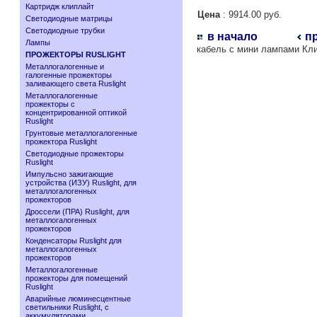
Картридж клиплайт
Цена
: 9914.00 руб.
Светодиодные матрицы
Светодиодные трубки
в начало
п
Лампы
кабель с мини лампами Кл
ПРОЖЕКТОРЫ RUSLIGHT
Металлогалогенные и
галогенные прожекторы
заливающего света Ruslight
Металлогалогенные
прожекторы с
концентрированной оптикой
Ruslight
Грунтовые металлогалогенные
прожектора Ruslight
Светодиодные прожекторы
Ruslight
Импульсно зажигающие
устройства (ИЗУ) Ruslight, для
металлогалогенных
прожекторов
Дроссели (ПРА) Ruslight, для
металлогалогенных
прожекторов
Конденсаторы Ruslight для
металлогалогенных
прожекторов
Металлогалогенные
прожекторы для помещений
Ruslight
Аварийные люминесцентные
светильники Ruslight, с
аккумуляторами