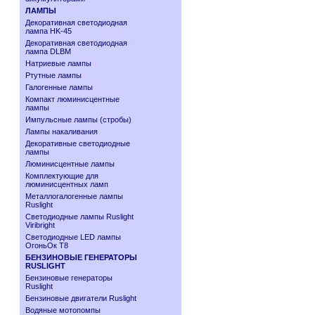
ЛАМПЫ
Декоративная светодиодная
лампа HK-45
Декоративная светодиодная
лампа DLBM
Натриевые лампы
Ртутные лампы
Галогенные лампы
Компакт люминисцентные
лампы
Импульсные лампы (стробы)
Лампы накаливания
Декоративные светодиодные
лампы
Люминисцентные лампы
Комплектующие для
люминисцентных ламп
Металлогалогенные лампы
Ruslight
Светодиодные лампы Ruslight
Viribright
Cветодиодные LED лампы
ОгоньОк Т8
БЕНЗИНОВЫЕ ГЕНЕРАТОРЫ
RUSLIGHT
Бензиновые генераторы
Ruslight
Бензиновые двигатели Ruslight
Водяные мотопомпы