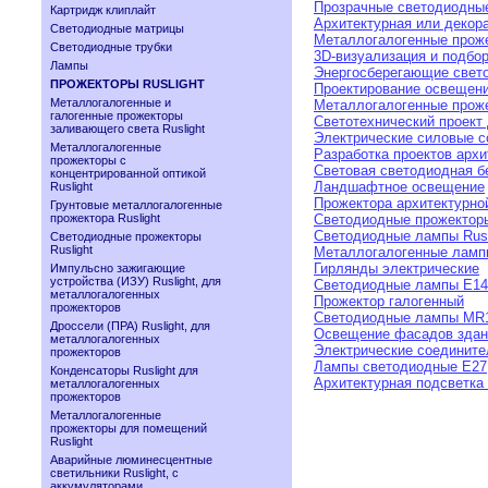
Прозрачные светодиодные
Картридж клиплайт
Архитектурная или декор
Светодиодные матрицы
Металлогалогенные прож
Светодиодные трубки
3D-визуализация и подбо
Лампы
Энергосберегающие свет
ПРОЖЕКТОРЫ RUSLIGHT
Проектирование освещен
Металлогалогенные и
Металлогалогенные прож
галогенные прожекторы
Светотехнический проект
заливающего света Ruslight
Электрические силовые с
Металлогалогенные
Разработка проектов арх
прожекторы с
Световая светодиодная б
концентрированной оптикой
Ландшафтное освещение
Ruslight
Прожектора архитектурно
Грунтовые металлогалогенные
прожектора Ruslight
Светодиодные прожектор
Светодиодные лампы Rusl
Светодиодные прожекторы
Ruslight
Металлогалогенные ламп
Гирлянды электрические
Импульсно зажигающие
устройства (ИЗУ) Ruslight, для
Светодиодные лампы E14
металлогалогенных
Прожектор галогенный
прожекторов
Cветодиодные лампы MR
Дроссели (ПРА) Ruslight, для
Освещение фасадов здан
металлогалогенных
Электрические соедините
прожекторов
Лампы светодиодные Е27
Конденсаторы Ruslight для
Архитектурная подсветка
металлогалогенных
прожекторов
Металлогалогенные
прожекторы для помещений
Ruslight
Аварийные люминесцентные
светильники Ruslight, с
аккумуляторами