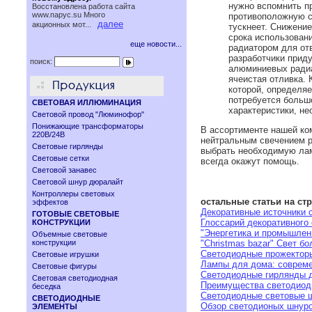
нужно вспомнить пр
Восстановлена работа сайта
www.паруc.su Много
противоположную ст
далее
акционных мот...
тускнеет. Снижение
срока использован
еще новости...
радиатором для отв
разработчики прид
поиск:
алюминиевых радиа
ячеистая отливка.
которой, определя
потребуется больш
СВЕТОВАЯ ИЛЛЮМИНАЦИЯ
характеристики, н
Световой провод "Люминофор"
Понижающие трансформаторы
В ассортименте нашей ко
220В/24В
нейтральным свечением ра
Световые гирлянды
выбрать необходимую лам
Световые сетки
всегда окажут помощь.
Световой занавес
Световой шнур дюралайт
Контроллеры световых
остальные статьи на ст
эффектов
Декоративные источники 
ГОТОВЫЕ СВЕТОВЫЕ
Глоссарий декоративного 
КОНСТРУКЦИИ
"Энергетика и промышленн
Объемные световые
конструкции
"Christmas bazar" Свет б
Светодиодные прожекторы
Световые игрушки
Лампы для дома: соврем
Световые фигуры
Светодиодные гирлянды д
Световая светодиодная
Преимущества светодиод
беседка
Светодиодные световые ш
СВЕТОДИОДНЫЕ
Обзор светодионых шнур
ЭЛЕМЕНТЫ