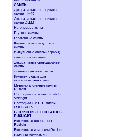
ЛАМПЫ
Декоративная светодиодная
лампа HK-45
Декоративная светодиодная
лампа DLBM
Натриевые лампы
Ртутные лампы
Галогенные лампы
Компакт люминисцентные
лампы
Импульсные лампы (стробы)
Лампы накаливания
Декоративные светодиодные
лампы
Люминисцентные лампы
Комплектующие для
люминисцентных ламп
Металлогалогенные лампы
Ruslight
Светодиодные лампы Ruslight
Viribright
Cветодиодные LED лампы
ОгоньОк Т8
БЕНЗИНОВЫЕ ГЕНЕРАТОРЫ
RUSLIGHT
Бензиновые генераторы
Ruslight
Бензиновые двигатели Ruslight
Водяные мотопомпы