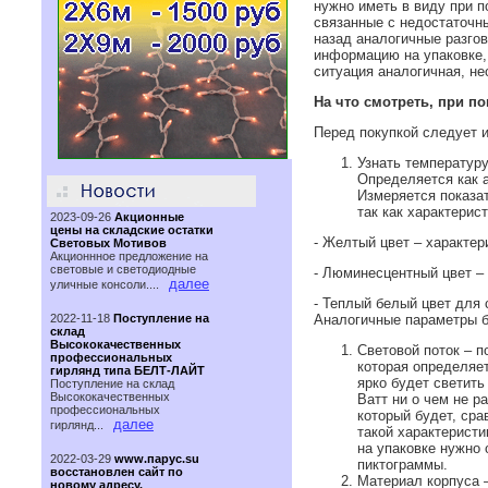
нужно иметь в виду при 
связанные с недостаточн
назад аналогичные разго
информацию на упаковке,
ситуация аналогичная, н
На что смотреть, при п
Перед покупкой следует 
Узнать температур
Определяется как 
Измеряется показат
так как характерист
2023-09-26
Акционные
цены на складские остатки
- Желтый цвет – характер
Световых Мотивов
Акционнное предложение на
световые и светодиодные
- Люминесцентный цвет – 
далее
уличные консоли....
- Теплый белый цвет для 
2022-11-18
Поступление на
Аналогичные параметры бу
склад
Высококачественных
Световой поток – п
профессиональных
которая определяе
гирлянд типа БЕЛТ-ЛАЙТ
ярко будет светить
Поступление на склад
Высококачественных
Ватт ни о чем не р
профессиональных
который будет, сра
далее
гирлянд...
такой характеристи
на упаковке нужно 
2022-03-29
www.парус.su
пиктограммы.
восстановлен сайт по
Материал корпуса 
новому адресу.