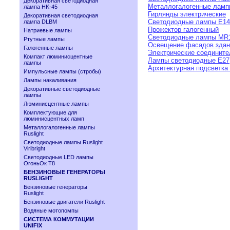
Декоративная светодиодная
Металлогалогенные ламп
лампа HK-45
Гирлянды электрические
Декоративная светодиодная
Светодиодные лампы E14
лампа DLBM
Прожектор галогенный
Натриевые лампы
Cветодиодные лампы MR
Ртутные лампы
Освещение фасадов здан
Галогенные лампы
Электрические соедините
Компакт люминисцентные
Лампы светодиодные Е27
лампы
Архитектурная подсветка
Импульсные лампы (стробы)
Лампы накаливания
Декоративные светодиодные
лампы
Люминисцентные лампы
Комплектующие для
люминисцентных ламп
Металлогалогенные лампы
Ruslight
Светодиодные лампы Ruslight
Viribright
Cветодиодные LED лампы
ОгоньОк Т8
БЕНЗИНОВЫЕ ГЕНЕРАТОРЫ
RUSLIGHT
Бензиновые генераторы
Ruslight
Бензиновые двигатели Ruslight
Водяные мотопомпы
СИСТЕМА КОММУТАЦИИ
UNIFIX