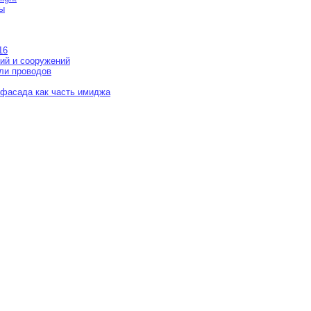
ы
16
ий и сооружений
ли проводов
 фасада как часть имиджа