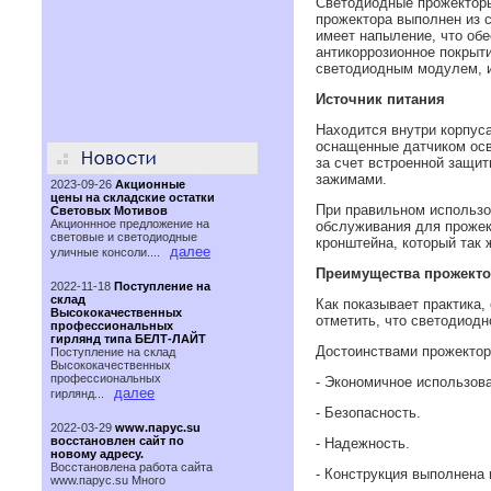
Светодиодные прожекторы
прожектора выполнен из 
имеет напыление, что об
антикоррозионное покрыт
светодиодным модулем, и
Источник питания
Находится внутри корпус
оснащенные датчиком осв
за счет встроенной защи
зажимами.
2023-09-26
Акционные
цены на складские остатки
При правильном использо
Световых Мотивов
Акционнное предложение на
обслуживания для прожек
световые и светодиодные
кронштейна, который так
далее
уличные консоли....
Преимущества прожект
2022-11-18
Поступление на
склад
Как показывает практика
Высококачественных
отметить, что светодиод
профессиональных
гирлянд типа БЕЛТ-ЛАЙТ
Достоинствами прожектор
Поступление на склад
Высококачественных
профессиональных
- Экономичное использов
далее
гирлянд...
- Безопасность.
2022-03-29
www.парус.su
восстановлен сайт по
- Надежность.
новому адресу.
Восстановлена работа сайта
- Конструкция выполнена 
www.паруc.su Много