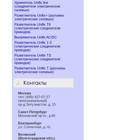
Удлинитель Unifix line
(соединители электрические
силовые)
Разветвитель Unifix+ (разъемы
электрические силовые)
Разветвитель Unifix T6
(электрические соединители
проводов)
Выпрямитель Unifix AC/DC
Разветвитель Unifix 1-3
(электрические соединители
проводов)
Разветвитель Unifix TS
(электрические соединители
проводов)
Разветвитель Unifix T (разъемы
электрические силовые)
Москва
тел: (499) 427-07-27
(многоканальный)
пр-д Энтузиастов, д. 15
Санкт-Петербург
Московский пр-кт., д.65
Екатеринбург
ул. Солнечная, д. 41
Волжский
(Волгоградская обл.)