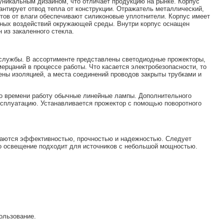
уникальным дизайном, что отличает продукцию на рынке. Корпус
нтирует отвод тепла от конструкции. Отражатель металлический,
тов от влаги обеспечивают силиконовые уплотнители. Корпус имеет
ивных воздействий окружающей среды. Внутри корпус оснащен
 из закаленного стекла.
 службы. В ассортименте представлены светодиодные прожекторы,
рцаний в процессе работы. Что касается электробезопасности, то
ены изоляцией, а места соединений проводов закрыты трубками и
по времени работу обычные линейные лампы. Дополнительного
эксплуатацию. Устанавливается прожектор с помощью поворотного
ичаются эффективностью, прочностью и надежностью. Следует
то освещение подходит для источников с небольшой мощностью.
ользование.