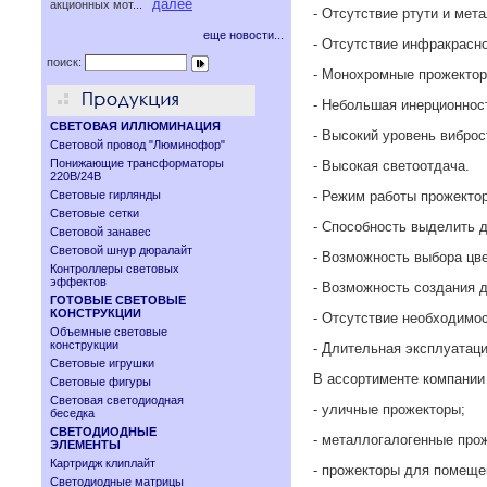
далее
акционных мот...
- Отсутствие ртути и мет
еще новости...
- Отсутствие инфракрасно
поиск:
- Монохромные прожектор
- Небольшая инерционност
СВЕТОВАЯ ИЛЛЮМИНАЦИЯ
- Высокий уровень виброс
Световой провод "Люминофор"
Понижающие трансформаторы
- Высокая светоотдача.
220В/24В
Световые гирлянды
- Режим работы прожектор
Световые сетки
- Способность выделить 
Световой занавес
Световой шнур дюралайт
- Возможность выбора цве
Контроллеры световых
эффектов
- Возможность создания 
ГОТОВЫЕ СВЕТОВЫЕ
КОНСТРУКЦИИ
- Отсутствие необходимо
Объемные световые
конструкции
- Длительная эксплуатаци
Световые игрушки
В ассортименте компании 
Световые фигуры
Световая светодиодная
- уличные прожекторы;
беседка
СВЕТОДИОДНЫЕ
- металлогалогенные про
ЭЛЕМЕНТЫ
Картридж клиплайт
- прожекторы для помеще
Светодиодные матрицы