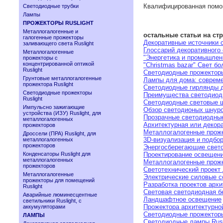
Квалифицированная помощ
Светодиодные трубки
Лампы
ПРОЖЕКТОРЫ RUSLIGHT
Металлогалогенные и
остальные статьи на ст
галогенные прожекторы
Декоративные источники 
заливающего света Ruslight
Глоссарий декоративного 
Металлогалогенные
"Энергетика и промышленн
прожекторы с
концентрированной оптикой
"Christmas bazar" Свет б
Ruslight
Светодиодные прожекторы
Грунтовые металлогалогенные
Лампы для дома: соврем
прожектора Ruslight
Светодиодные гирлянды д
Светодиодные прожекторы
Преимущества светодиод
Ruslight
Светодиодные световые ш
Импульсно зажигающие
Обзор светодионых шнур
устройства (ИЗУ) Ruslight, для
Прозрачные светодиодные
металлогалогенных
Архитектурная или декор
прожекторов
Металлогалогенные прож
Дроссели (ПРА) Ruslight, для
3D-визуализация и подбо
металлогалогенных
прожекторов
Энергосберегающие свет
Конденсаторы Ruslight для
Проектирование освещен
металлогалогенных
Металлогалогенные прож
прожекторов
Светотехнический проект
Металлогалогенные
Электрические силовые с
прожекторы для помещений
Разработка проектов арх
Ruslight
Световая светодиодная б
Аварийные люминесцентные
Ландшафтное освещение
светильники Ruslight, с
Прожектора архитектурно
аккумуляторами
Светодиодные прожектор
ЛАМПЫ
Светодиодные лампы Rusl