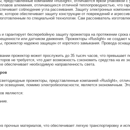
, представленные компанией «Ruslight», отличаются яркой упаковкой с 
сплавов алюминия, отличающихся отличной теплопроводностью, что гара
еспечивает соблюдение угла рассеивания. Защиту электронных компонен
ие, которое обеспечивает защиту конструкции от повреждений и агресс
зготовленным по специальной технологии. Сам рассеиватель изготовлен
а и гарантирует бесперебойную защиту прожектора на протяжении срока
ещенности или датчиком движения. Прожекторы «Ruslight» не создают ме
ты, прожектор надежно защищен от короткого замыкания. Провода оснащ
вании прожектор может прослужить до 35 тысяч часов, что превышает 
торов не требуется, что дает возможность сэкономить средства на их 
 же обеспечивает необходимую направленность света.
оров
, светодиодные прожекторы, представленные компанией «Ruslight», отл
ное освещение, помимо электробезопасности, является экономичным. Э
ов являются:
ание.
из прочных материалов, что обеспечивает легкую транспортировку и исп