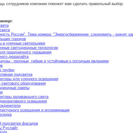
ь сотрудников компании поможет вам сделать правильный выбор.
ранице:
света
света
ость России". Тема номера: "Энергосбережение: сэкономить - значит за
ольших городов
 и уличные светильники
енные светодиодные технологии
ля праздничного украшения
ного дюралайта
нуры - прочные, гибкие и устойчивые к погодным явлениям
ов
 трубки
ативная подсветка
екторы для уличного освещения
р светового оборудования
одиодные лампы
ия
екторы заливающего света
 декоративного освещения
оединители
итектурного освещения и иллюминации
еседка
й подсветки фасадов
ы Руслайт
ight