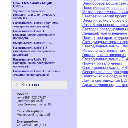
СИСТЕМА КОММУТАЦИИ
Энергосберегающие свет
UNIFIX
Проектирование освещен
Удлинитель Unifix line
Металлогалогенные прож
(соединители электрические
Светотехнический проект
силовые)
Электрические силовые с
Разветвитель Unifix+ (разъемы
Разработка проектов арх
электрические силовые)
Световая светодиодная б
Разветвитель Unifix T6
Ландшафтное освещение
(электрические соединители
Прожектора архитектурно
проводов)
Светодиодные прожектор
Выпрямитель Unifix AC/DC
Светодиодные лампы Rusl
Разветвитель Unifix 1-3
Металлогалогенные ламп
(электрические соединители
Гирлянды электрические
проводов)
Светодиодные лампы E14
Разветвитель Unifix TS
(электрические соединители
Прожектор галогенный
проводов)
Cветодиодные лампы MR
Разветвитель Unifix T (разъемы
Освещение фасадов здан
электрические силовые)
Электрические соедините
Лампы светодиодные Е27
Архитектурная подсветка
Москва
тел: (499) 427-07-27
(многоканальный)
пр-д Энтузиастов, д. 15
Санкт-Петербург
Московский пр-кт., д.65
Екатеринбург
ул. Солнечная, д. 41