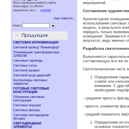
мероприятий.
Восстановлена работа сайта
www.паруc.su Много
далее
акционных мот...
Составление художестве
еще новости...
Архитектурное освещение 
использования световых 
поиск:
модель, в результате из
передать только примерны
освещения. Занимаются п
результат, ведь именно о
СВЕТОВАЯ ИЛЛЮМИНАЦИЯ
Световой провод "Люминофор"
Разработка светотехнич
Понижающие трансформаторы
220В/24В
Выполняется параллельно
Световые гирлянды
составляющую все же не 
Световые сетки
Светотехническая часть 
Световой занавес
Световой шнур дюралайт
Определение парам
Контроллеры световых
слабое или сильно
эффектов
внимание. С друго
ГОТОВЫЕ СВЕТОВЫЕ
необходимо подобр
КОНСТРУКЦИИ
Объемные световые
- среднюю яркость фасад
конструкции
Световые игрушки
- яркость элементов фаса
Световые фигуры
- средний показатель вер
Световая светодиодная
беседка
Определение источ
СВЕТОДИОДНЫЕ
основных показате
ЭЛЕМЕНТЫ