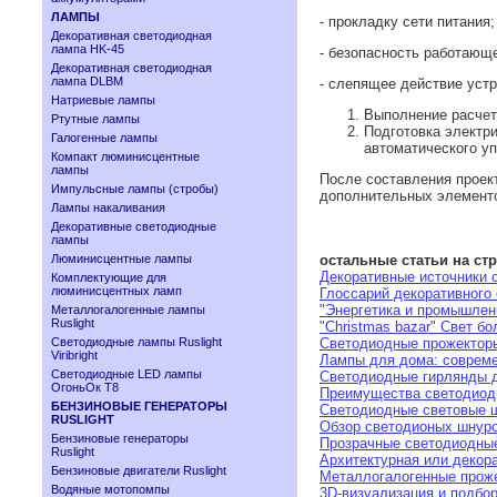
ЛАМПЫ
- прокладку сети питания;
Декоративная светодиодная
лампа HK-45
- безопасность работающе
Декоративная светодиодная
лампа DLBM
- слепящее действие устр
Натриевые лампы
Выполнение расчет
Ртутные лампы
Подготовка электри
Галогенные лампы
автоматического у
Компакт люминисцентные
лампы
После составления проект
Импульсные лампы (стробы)
дополнительных элементо
Лампы накаливания
Декоративные светодиодные
лампы
Люминисцентные лампы
остальные статьи на ст
Декоративные источники 
Комплектующие для
люминисцентных ламп
Глоссарий декоративного 
"Энергетика и промышленн
Металлогалогенные лампы
Ruslight
"Christmas bazar" Свет б
Светодиодные лампы Ruslight
Светодиодные прожекторы
Viribright
Лампы для дома: соврем
Cветодиодные LED лампы
Светодиодные гирлянды д
ОгоньОк Т8
Преимущества светодиод
БЕНЗИНОВЫЕ ГЕНЕРАТОРЫ
Светодиодные световые ш
RUSLIGHT
Обзор светодионых шнур
Бензиновые генераторы
Прозрачные светодиодные
Ruslight
Архитектурная или декор
Бензиновые двигатели Ruslight
Металлогалогенные прож
Водяные мотопомпы
3D-визуализация и подбо