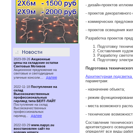
- дизайн-проектов иллюми
- проектов декоративного
- коммерческих предложе
- проектов освещения жи
Разработка проектов пре
Подготовку техниче
Составления худож
Разработку светот
2023-09-26
Акционные
Подготовку электри
цены на складские остатки
Световых Мотивов
Подготовка техническог
Акционнное предложение на
световые и светодиодные
Архитектурная подсветка
далее
уличные консоли....
параметрам:
2022-11-18
Поступление на
- назначение объекта;
склад
Высококачественных
- режим функционировани
профессиональных
гирлянд типа БЕЛТ-ЛАЙТ
Поступление на склад
- места возможного расп
Высококачественных
профессиональных
- технические возможност
далее
гирлянд...
Составление техническог
2022-03-29
www.парус.su
архитектурного освещени
восстановлен сайт по
определят все виды рабо
новому адресу.