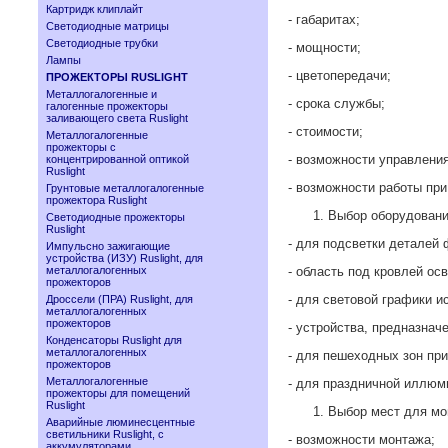
Картридж клиплайт
- габаритах;
Светодиодные матрицы
Светодиодные трубки
- мощности;
Лампы
- цветопередачи;
ПРОЖЕКТОРЫ RUSLIGHT
Металлогалогенные и
- срока службы;
галогенные прожекторы
заливающего света Ruslight
- стоимости;
Металлогалогенные
прожекторы с
- возможности управлени
концентрированной оптикой
Ruslight
- возможности работы при
Грунтовые металлогалогенные
прожектора Ruslight
Выбор оборудовани
Светодиодные прожекторы
Ruslight
- для подсветки деталей
Импульсно зажигающие
устройства (ИЗУ) Ruslight, для
металлогалогенных
- область под кровлей о
прожекторов
- для световой графики 
Дроссели (ПРА) Ruslight, для
металлогалогенных
прожекторов
- устройства, предназнач
Конденсаторы Ruslight для
металлогалогенных
- для пешеходных зон пр
прожекторов
Металлогалогенные
- для праздничной иллюм
прожекторы для помещений
Ruslight
Выбор мест для мо
Аварийные люминесцентные
светильники Ruslight, с
- возможности монтажа;
аккумуляторами