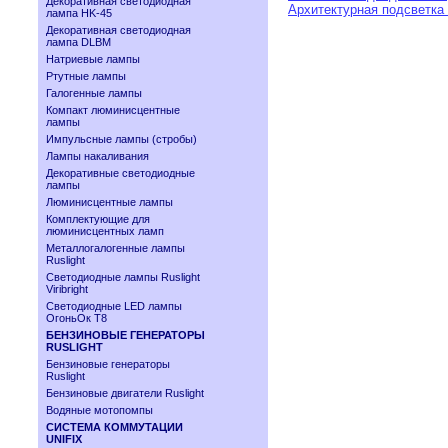
Декоративная светодиодная
Архитектурная подсветка
лампа HK-45
Декоративная светодиодная
лампа DLBM
Натриевые лампы
Ртутные лампы
Галогенные лампы
Компакт люминисцентные
лампы
Импульсные лампы (стробы)
Лампы накаливания
Декоративные светодиодные
лампы
Люминисцентные лампы
Комплектующие для
люминисцентных ламп
Металлогалогенные лампы
Ruslight
Светодиодные лампы Ruslight
Viribright
Cветодиодные LED лампы
ОгоньОк Т8
БЕНЗИНОВЫЕ ГЕНЕРАТОРЫ
RUSLIGHT
Бензиновые генераторы
Ruslight
Бензиновые двигатели Ruslight
Водяные мотопомпы
СИСТЕМА КОММУТАЦИИ
UNIFIX