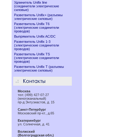
Удлинитель Unifix line
(соединители электрические
силовые)
Разветвитель Unifix+ (разъемы
электрические силовые)
Разветвитель Unifix T6
(электрические соединители
проводов)
Выпрямитель Unifix AC/DC
Разветвитель Unifix 1-3
(электрические соединители
проводов)
Разветвитель Unifix TS
(электрические соединители
проводов)
Разветвитель Unifix T (разъемы
электрические силовые)
Москва
тел: (499) 427-07-27
(многоканальный)
пр-д Энтузиастов, д. 15
Санкт-Петербург
Московский пр-кт., д.65
Екатеринбург
ул. Солнечная, д. 41
Волжский
(Волгоградская обл.)