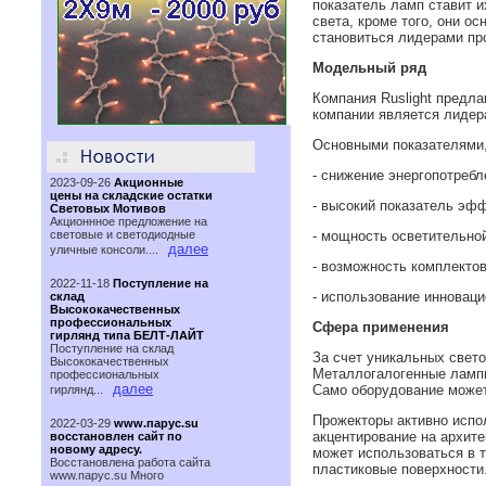
показатель ламп ставит и
света, кроме того, они о
становиться лидерами пр
Модельный ряд
Компания Ruslight предл
компании является лидер
Основными показателями,
- снижение энергопотребл
2023-09-26
Акционные
цены на складские остатки
- высокий показатель эф
Световых Мотивов
Акционнное предложение на
световые и светодиодные
- мощность осветительной
далее
уличные консоли....
- возможность комплекто
2022-11-18
Поступление на
- использование инноваци
склад
Высококачественных
профессиональных
Сфера применения
гирлянд типа БЕЛТ-ЛАЙТ
Поступление на склад
За счет уникальных свет
Высококачественных
Металлогалогенные лампы
профессиональных
далее
Само оборудование может
гирлянд...
Прожекторы активно испол
2022-03-29
www.парус.su
акцентирование на архит
восстановлен сайт по
новому адресу.
может использоваться в 
Восстановлена работа сайта
пластиковые поверхности
www.паруc.su Много