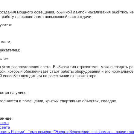
создания мощного освещения, обычной лампой накаливания обойтись н
 работу на основе ламп повышенной светоотдачи.
уются:
телем;
ражателем;
елем.
а угол распределения света. Выбирая тип отражателя, можно создать 
урой, который обеспечивает старт работы оборудования и его нормальн
 способен находиться на расстоянии от прожектора.
ются на улице;
полняется в помещении, крытых спортивных объектах, складах.
ранице:
света
света
ость России". Тема номера: "Энергосбережение: сэкономить - значит за