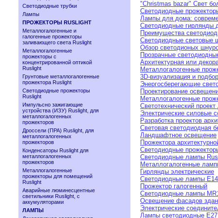
"Christmas bazar" Свет б
Светодиодные трубки
Светодиодные прожекторы
Лампы
Лампы для дома: соврем
ПРОЖЕКТОРЫ RUSLIGHT
Светодиодные гирлянды д
Металлогалогенные и
Преимущества светодиод
галогенные прожекторы
Светодиодные световые ш
заливающего света Ruslight
Обзор светодионых шнур
Металлогалогенные
Прозрачные светодиодные
прожекторы с
Архитектурная или декор
концентрированной оптикой
Ruslight
Металлогалогенные прож
3D-визуализация и подбо
Грунтовые металлогалогенные
прожектора Ruslight
Энергосберегающие свет
Светодиодные прожекторы
Проектирование освещен
Ruslight
Металлогалогенные прож
Импульсно зажигающие
Светотехнический проект
устройства (ИЗУ) Ruslight, для
Электрические силовые с
металлогалогенных
Разработка проектов арх
прожекторов
Световая светодиодная б
Дроссели (ПРА) Ruslight, для
Ландшафтное освещение
металлогалогенных
Прожектора архитектурно
прожекторов
Светодиодные прожектор
Конденсаторы Ruslight для
металлогалогенных
Светодиодные лампы Rusl
прожекторов
Металлогалогенные ламп
Металлогалогенные
Гирлянды электрические
прожекторы для помещений
Светодиодные лампы E14
Ruslight
Прожектор галогенный
Аварийные люминесцентные
Cветодиодные лампы MR
светильники Ruslight, с
Освещение фасадов здан
аккумуляторами
Электрические соедините
ЛАМПЫ
Лампы светодиодные Е27