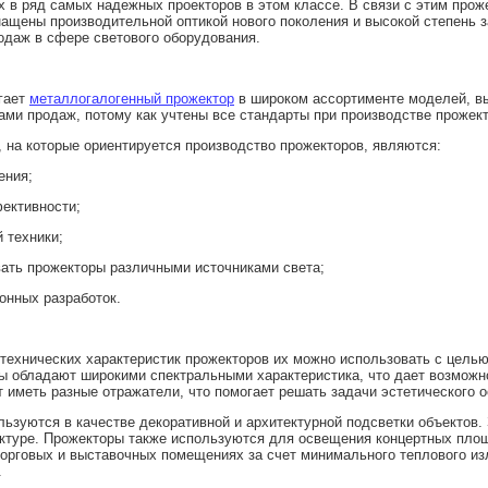
х в ряд самых надежных проекторов в этом классе. В связи с этим про
снащены производительной оптикой нового поколения и высокой степень
одаж в сфере светового оборудования.
агает
металлогалогенный прожектор
в широком ассортименте моделей, вы
ами продаж, потому как учтены все стандарты при производстве прожек
 на которые ориентируется производство прожекторов, являются:
ения;
фективности;
 техники;
вать прожекторы различными источниками света;
онных разработок.
отехнических характеристик прожекторов их можно использовать с цель
 обладают широкими спектральными характеристика, что дает возможно
 иметь разные отражатели, что помогает решать задачи эстетического 
ьзуются в качестве декоративной и архитектурной подсветки объектов.
ектуре. Прожекторы также используются для освещения концертных пло
торговых и выставочных помещениях за счет минимального теплового из
.