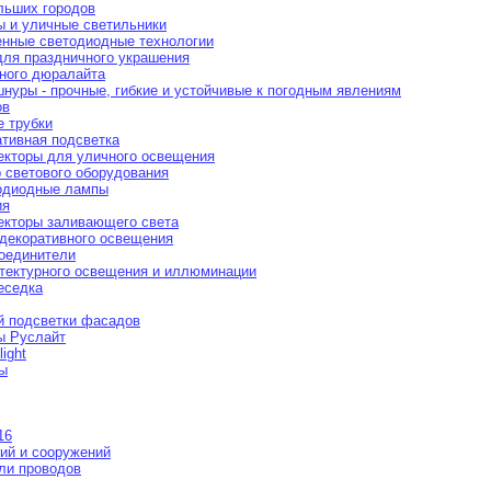
ольших городов
 и уличные светильники
енные светодиодные технологии
ля праздничного украшения
ного дюралайта
нуры - прочные, гибкие и устойчивые к погодным явлениям
ов
 трубки
ативная подсветка
екторы для уличного освещения
р светового оборудования
одиодные лампы
ия
екторы заливающего света
 декоративного освещения
оединители
итектурного освещения и иллюминации
еседка
й подсветки фасадов
ы Руслайт
ight
ы
16
ий и сооружений
ли проводов