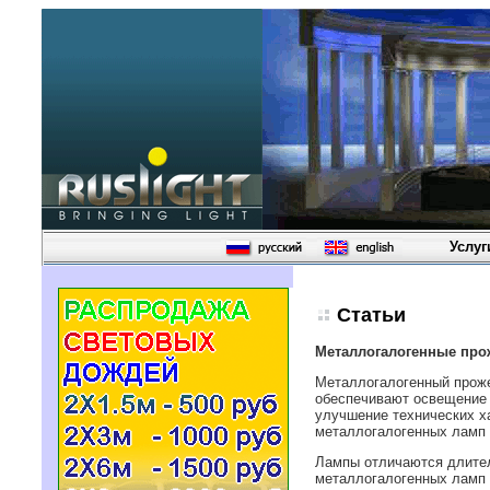
Услуг
Статьи
Металлогалогенные про
Металлогалогенный проже
обеспечивают освещение п
улучшение технических х
металлогалогенных ламп н
Лампы отличаются длитель
металлогалогенных ламп я