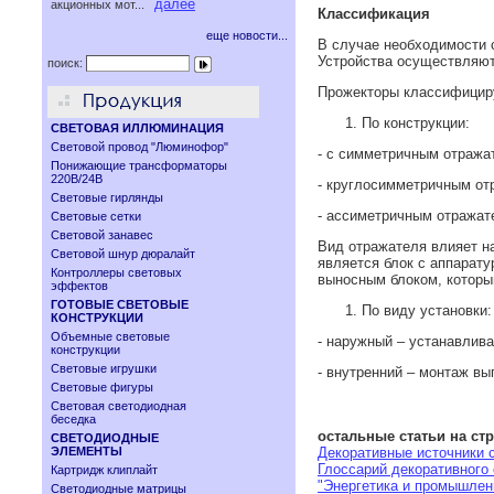
далее
акционных мот...
Классификация
еще новости...
В случае необходимости 
Устройства осуществляют
поиск:
Прожекторы классифицир
По конструкции:
СВЕТОВАЯ ИЛЛЮМИНАЦИЯ
Световой провод "Люминофор"
- с симметричным отража
Понижающие трансформаторы
220В/24В
- круглосимметричным от
Световые гирлянды
- ассиметричным отражат
Световые сетки
Световой занавес
Вид отражателя влияет н
Световой шнур дюралайт
является блок с аппарат
Контроллеры световых
выносным блоком, который
эффектов
ГОТОВЫЕ СВЕТОВЫЕ
По виду установки:
КОНСТРУКЦИИ
Объемные световые
- наружный – устанавлива
конструкции
Световые игрушки
- внутренний – монтаж вы
Световые фигуры
Световая светодиодная
беседка
остальные статьи на ст
СВЕТОДИОДНЫЕ
ЭЛЕМЕНТЫ
Декоративные источники 
Глоссарий декоративного 
Картридж клиплайт
"Энергетика и промышленн
Светодиодные матрицы