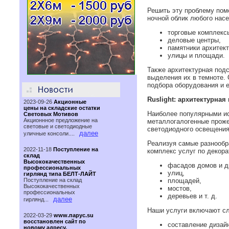
Решить эту проблему пом
ночной облик любого насе
торговые комплекс
деловые центры,
памятники архитек
улицы и площади.
Также архитектурная под
выделения их в темноте.
подбора оборудования и е
Ruslight: архитектурная
2023-09-26
Акционные
цены на складские остатки
Наиболее популярными ис
Световых Мотивов
Акционнное предложение на
металлогалогенные проже
световые и светодиодные
светодиодного освещения
далее
уличные консоли....
Реализуя самые разнообра
2022-11-18
Поступление на
комплекс услуг по декора
склад
Высококачественных
фасадов домов и д
профессиональных
улиц,
гирлянд типа БЕЛТ-ЛАЙТ
Поступление на склад
площадей,
Высококачественных
мостов,
профессиональных
деревьев и т. д.
далее
гирлянд...
Наши услуги включают с
2022-03-29
www.парус.su
восстановлен сайт по
составление дизайн
новому адресу.