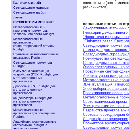
спецтехники (подъемников
Картридж клиплайт
(альпинистов).
Светодиодные матрицы
Светодиодные трубки
Лампы
ПРОЖЕКТОРЫ RUSLIGHT
остальные статьи на ст
Металлогалогенные и
Декоративные источники 
галогенные прожекторы
Глоссарий декоративного 
заливающего света Ruslight
"Энергетика и промышленн
Металлогалогенные
"Christmas bazar" Свет б
прожекторы с
Светодиодные прожекторы
концентрированной оптикой
Ruslight
Лампы для дома: соврем
Светодиодные гирлянды д
Грунтовые металлогалогенные
прожектора Ruslight
Преимущества светодиод
Светодиодные световые ш
Светодиодные прожекторы
Ruslight
Обзор светодионых шнур
Импульсно зажигающие
Прозрачные светодиодные
устройства (ИЗУ) Ruslight, для
Архитектурная или декор
металлогалогенных
Металлогалогенные прож
прожекторов
3D-визуализация и подбо
Дроссели (ПРА) Ruslight, для
Энергосберегающие свет
металлогалогенных
Проектирование освещен
прожекторов
Металлогалогенные прож
Конденсаторы Ruslight для
Светотехнический проект
металлогалогенных
прожекторов
Электрические силовые с
Металлогалогенные
Разработка проектов арх
прожекторы для помещений
Световая светодиодная б
Ruslight
Ландшафтное освещение
Аварийные люминесцентные
Прожектора архитектурно
светильники Ruslight, с
Светодиодные прожектор
аккумуляторами