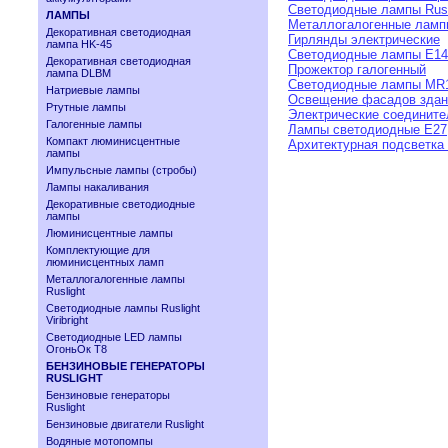
Светодиодные лампы Rusl
ЛАМПЫ
Металлогалогенные ламп
Декоративная светодиодная
Гирлянды электрические
лампа HK-45
Светодиодные лампы E14
Декоративная светодиодная
Прожектор галогенный
лампа DLBM
Cветодиодные лампы MR
Натриевые лампы
Освещение фасадов здан
Ртутные лампы
Электрические соедините
Галогенные лампы
Лампы светодиодные Е27
Компакт люминисцентные
Архитектурная подсветка
лампы
Импульсные лампы (стробы)
Лампы накаливания
Декоративные светодиодные
лампы
Люминисцентные лампы
Комплектующие для
люминисцентных ламп
Металлогалогенные лампы
Ruslight
Светодиодные лампы Ruslight
Viribright
Cветодиодные LED лампы
ОгоньОк Т8
БЕНЗИНОВЫЕ ГЕНЕРАТОРЫ
RUSLIGHT
Бензиновые генераторы
Ruslight
Бензиновые двигатели Ruslight
Водяные мотопомпы