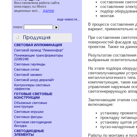
составление светот
Восстановлена работа сайта
составление электр
www.паруc.su Много
далее
акционных мот...
подбор оборудован
монтаж.
еще новости...
В процессе составления 
поиск:
вариант, применительно н
При составлении светотех
поверхностей фасадов зда
СВЕТОВАЯ ИЛЛЮМИНАЦИЯ
проектом. Также на данно
Световой провод "Люминофор"
Результатом составления
Понижающие трансформаторы
220В/24В
выбранным осветительны
Световые гирлянды
На этапе подбора оборуд
Световые сетки
светоизлучающими устрой
Световой занавес
металлогалогенного типа
Световой шнур дюралайт
комплектующие, такие ка
Контроллеры световых
управления наружным осв
эффектов
светогенерирующую аппар
ГОТОВЫЕ СВЕТОВЫЕ
КОНСТРУКЦИИ
Заключающим этапом созд
Объемные световые
включающие:
конструкции
Световые игрушки
установку прожекто
Световые фигуры
прокладку питающи
установку щитов у
Световая светодиодная
беседка
пуско-наладочные 
СВЕТОДИОДНЫЕ
ЭЛЕМЕНТЫ
Работы по монтажу и пус