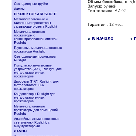
Объем бензобака, л
: 5,5
Светодиодные трубки
Запуск
: ручной
Лампы
Тип топлива
: АИ-92
ПРОЖЕКТОРЫ RUSLIGHT
Металлогалогенные и
галогенные прожекторы
Гарантия
: 12 мес.
заливающего света Ruslight
Металлогалогенные
прожекторы с
в начало
концентрированной оптикой
Ruslight
Грунтовые металлогалогенные
прожектора Ruslight
Светодиодные прожекторы
Ruslight
Импульсно зажигающие
устройства (ИЗУ) Ruslight, для
металлогалогенных
прожекторов
Дроссели (ПРА) Ruslight, для
металлогалогенных
прожекторов
Конденсаторы Ruslight для
металлогалогенных
прожекторов
Металлогалогенные
прожекторы для помещений
Ruslight
Аварийные люминесцентные
светильники Ruslight, с
аккумуляторами
ЛАМПЫ