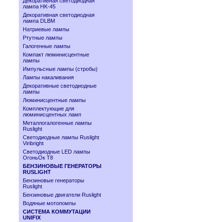
Декоративная светодиодная
лампа HK-45
Декоративная светодиодная
лампа DLBM
Натриевые лампы
Ртутные лампы
Галогенные лампы
Компакт люминисцентные
лампы
Импульсные лампы (стробы)
Лампы накаливания
Декоративные светодиодные
лампы
Люминисцентные лампы
Комплектующие для
люминисцентных ламп
Металлогалогенные лампы
Ruslight
Светодиодные лампы Ruslight
Viribright
Cветодиодные LED лампы
ОгоньОк Т8
БЕНЗИНОВЫЕ ГЕНЕРАТОРЫ
RUSLIGHT
Бензиновые генераторы
Ruslight
Бензиновые двигатели Ruslight
Водяные мотопомпы
СИСТЕМА КОММУТАЦИИ
UNIFIX