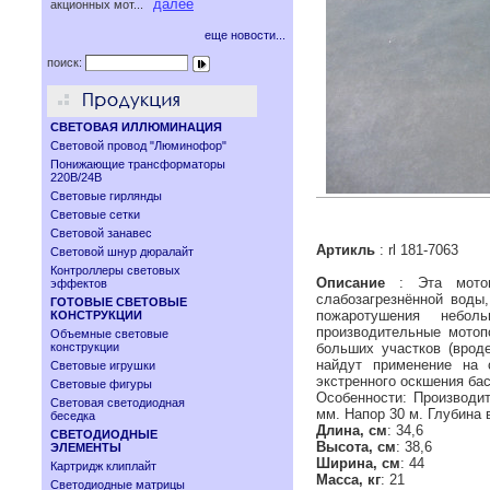
далее
акционных мот...
еще новости...
поиск:
СВЕТОВАЯ ИЛЛЮМИНАЦИЯ
Световой провод "Люминофор"
Понижающие трансформаторы
220В/24В
Световые гирлянды
Световые сетки
Световой занавес
Артикль
: rl 181-7063
Световой шнур дюралайт
Контроллеры световых
Описание
: Эта мотоп
эффектов
слабозагрезнённой воды
ГОТОВЫЕ СВЕТОВЫЕ
пожаротушения небол
КОНСТРУКЦИИ
производительные мотоп
Объемные световые
конструкции
больших участков (врод
найдут применение на 
Световые игрушки
экстренного оскшения ба
Световые фигуры
Особенности: Производит
Световая светодиодная
мм. Напор 30 м. Глубина 
беседка
Длина, см
: 34,6
СВЕТОДИОДНЫЕ
Высота, см
: 38,6
ЭЛЕМЕНТЫ
Ширина, см
: 44
Картридж клиплайт
Масса, кг
: 21
Светодиодные матрицы