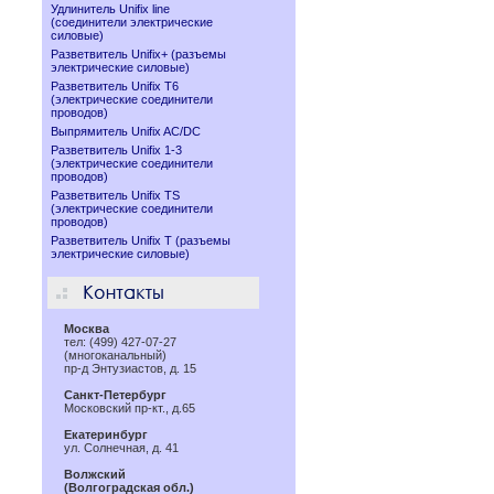
Удлинитель Unifix line
(соединители электрические
силовые)
Разветвитель Unifix+ (разъемы
электрические силовые)
Разветвитель Unifix T6
(электрические соединители
проводов)
Выпрямитель Unifix AC/DC
Разветвитель Unifix 1-3
(электрические соединители
проводов)
Разветвитель Unifix TS
(электрические соединители
проводов)
Разветвитель Unifix T (разъемы
электрические силовые)
Москва
тел: (499) 427-07-27
(многоканальный)
пр-д Энтузиастов, д. 15
Санкт-Петербург
Московский пр-кт., д.65
Екатеринбург
ул. Солнечная, д. 41
Волжский
(Волгоградская обл.)