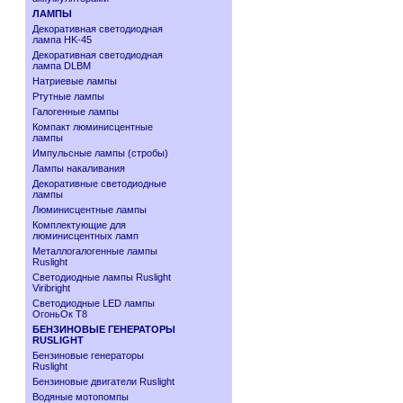
ЛАМПЫ
Декоративная светодиодная
лампа HK-45
Декоративная светодиодная
лампа DLBM
Натриевые лампы
Ртутные лампы
Галогенные лампы
Компакт люминисцентные
лампы
Импульсные лампы (стробы)
Лампы накаливания
Декоративные светодиодные
лампы
Люминисцентные лампы
Комплектующие для
люминисцентных ламп
Металлогалогенные лампы
Ruslight
Светодиодные лампы Ruslight
Viribright
Cветодиодные LED лампы
ОгоньОк Т8
БЕНЗИНОВЫЕ ГЕНЕРАТОРЫ
RUSLIGHT
Бензиновые генераторы
Ruslight
Бензиновые двигатели Ruslight
Водяные мотопомпы