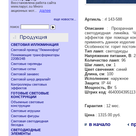
Восстановлена работа сайта
www.паруc.su Много
далее
акционных мот...
Артикль
: rl 143-588
еще новости...
поиск:
Описание
: Прозрачная п
светодиодная линейка. Ч
эффектов при помощи кон
применять данное изделие 
СВЕТОВАЯ ИЛЛЮМИНАЦИЯ
Особенности: горит постоя
Световой провод "Люминофор"
Тип ламп
: светодиоды
Понижающие трансформаторы
Напряжение питания, В
: 
220В/24В
Количество ламп
: 96
Световые гирлянды
Шаг ламп, см
: 1
Световые сетки
Цвет свечения
: синий
Длина, см
: 100
Световой занавес
Исполнение
: наружное
Световой шнур дюралайт
Защита
: IP 44
Контроллеры световых
Мощность, Вт
: 5
эффектов
Штрих код
: 4640004395113
ГОТОВЫЕ СВЕТОВЫЕ
КОНСТРУКЦИИ
Объемные световые
Гарантия
: 12 мес.
конструкции
Световые игрушки
Цена
: 1315.00 руб.
Световые фигуры
Световая светодиодная
в начало
п
беседка
СВЕТОДИОДНЫЕ
ЭЛЕМЕНТЫ