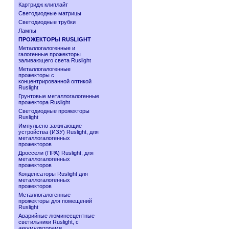
Картридж клиплайт
Светодиодные матрицы
Светодиодные трубки
Лампы
ПРОЖЕКТОРЫ RUSLIGHT
Металлогалогенные и
галогенные прожекторы
заливающего света Ruslight
Металлогалогенные
прожекторы с
концентрированной оптикой
Ruslight
Грунтовые металлогалогенные
прожектора Ruslight
Светодиодные прожекторы
Ruslight
Импульсно зажигающие
устройства (ИЗУ) Ruslight, для
металлогалогенных
прожекторов
Дроссели (ПРА) Ruslight, для
металлогалогенных
прожекторов
Конденсаторы Ruslight для
металлогалогенных
прожекторов
Металлогалогенные
прожекторы для помещений
Ruslight
Аварийные люминесцентные
светильники Ruslight, с
аккумуляторами