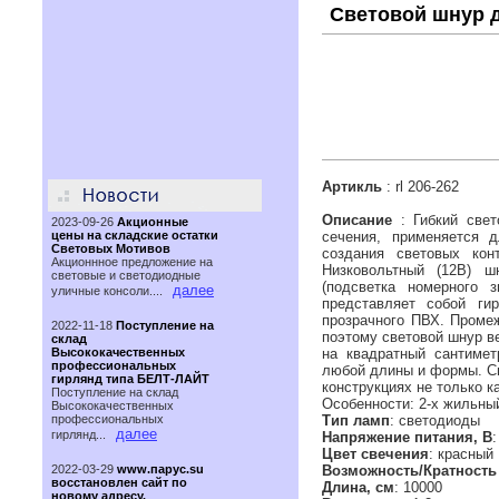
Световой шнур д
Артикль
: rl 206-262
Описание
: Гибкий свет
2023-09-26
Акционные
цены на складские остатки
сечения, применяется д
Световых Мотивов
создания световых кон
Акционнное предложение на
Низковольтный (12В) ш
световые и светодиодные
(подсветка номерного 
далее
уличные консоли....
представляет собой ги
прозрачного ПВХ. Проме
2022-11-18
Поступление на
поэтому световой шнур в
склад
Высококачественных
на квадратный сантиме
профессиональных
любой длины и формы. С
гирлянд типа БЕЛТ-ЛАЙТ
конструкциях не только к
Поступление на склад
Особенности: 2-х жильны
Высококачественных
профессиональных
Тип ламп
: светодиоды
далее
гирлянд...
Напряжение питания, В
:
Цвет свечения
: красный
2022-03-29
www.парус.su
Возможность/Кратность 
восстановлен сайт по
Длина, см
: 10000
новому адресу.