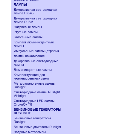
ЛАМПЫ
Декоративная светодиодная
лампа HK-45
Декоративная светодиодная
лампа DLBM
Натриевые лампы
Ртутные лампы
Галогенные лампы
Компакт люминисцентные
лампы
Импульсные лампы (стробы)
Лампы накаливания
Декоративные светодиодные
лампы
Люминисцентные лампы
Комплектующие для
люминисцентных ламп
Металлогалогенные лампы
Ruslight
Светодиодные лампы Ruslight
Viribright
Cветодиодные LED лампы
ОгоньОк Т8
БЕНЗИНОВЫЕ ГЕНЕРАТОРЫ
RUSLIGHT
Бензиновые генераторы
Ruslight
Бензиновые двигатели Ruslight
Водяные мотопомпы