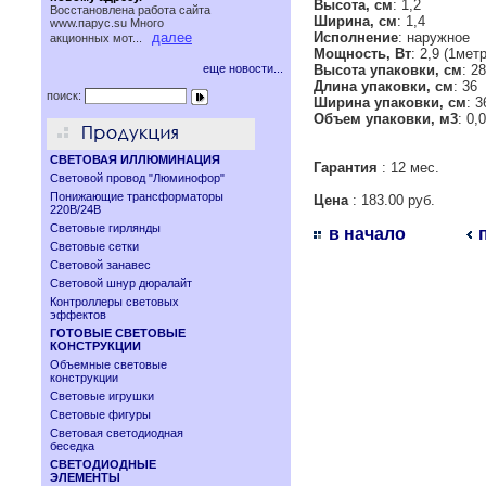
Высота, см
: 1,2
Восстановлена работа сайта
Ширина, см
: 1,4
www.паруc.su Много
далее
Исполнение
: наружное
акционных мот...
Мощность, Вт
: 2,9 (1метр
еще новости...
Высота упаковки, см
: 28
Длина упаковки, см
: 36
поиск:
Ширина упаковки, см
: 3
Объем упаковки, м3
: 0,
СВЕТОВАЯ ИЛЛЮМИНАЦИЯ
Гарантия
: 12 мес.
Световой провод "Люминофор"
Понижающие трансформаторы
Цена
: 183.00 руб.
220В/24В
Световые гирлянды
в начало
Световые сетки
Световой занавес
Световой шнур дюралайт
Контроллеры световых
эффектов
ГОТОВЫЕ СВЕТОВЫЕ
КОНСТРУКЦИИ
Объемные световые
конструкции
Световые игрушки
Световые фигуры
Световая светодиодная
беседка
СВЕТОДИОДНЫЕ
ЭЛЕМЕНТЫ