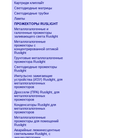
Картридж клиплайт
Светодиодные матрицы
Светодиодные трубки
Лампы
ПРОЖЕКТОРЫ RUSLIGHT
Металлогалогенные и
галогенные прожекторы
заливающего света Ruslight
Металлогалогенные
прожекторы с
концентрированной оптикой
Ruslight
Грунтовые металлогалогенные
прожектора Ruslight
Светодиодные прожекторы
Ruslight
Импульсно зажигающие
устройства (ИЗУ) Ruslight, для
металлогалогенных
прожекторов
Дроссели (ПРА) Ruslight, для
металлогалогенных
прожекторов
Конденсаторы Ruslight для
металлогалогенных
прожекторов
Металлогалогенные
прожекторы для помещений
Ruslight
Аварийные люминесцентные
светильники Ruslight, с
аккумуляторами