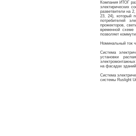
Компания ИТОГ раз
электирических с
разветвители на 2,
23, 24), который 
потребителей эле
прожекторов, свет
временной схеме 
позволяет коммути
Номинальный ток ч
Система электрич
установки расп
электромонтажных 
на фасадах зданий
Система электриче
системы Ruslight U