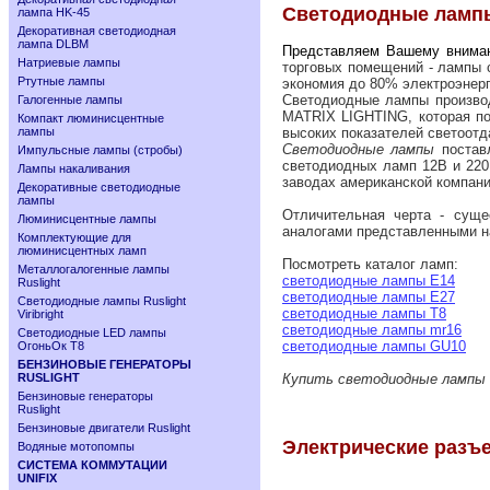
Светодиодные лампы R
лампа HK-45
Декоративная светодиодная
лампа DLBM
Представляем Вашему внима
Натриевые лампы
торговых помещений - лампы
Ртутные лампы
экономия до 80% электроэнер
Светодиодные лампы производ
Галогенные лампы
MATRIX LIGHTING, которая по
Компакт люминисцентные
лампы
высоких показателей светоотд
Светодиодные лампы
поставл
Импульсные лампы (стробы)
светодиодных ламп 12В и 22
Лампы накаливания
заводах американской компан
Декоративные светодиодные
лампы
Отличительная черта - суще
Люминисцентные лампы
аналогами представленными на
Комплектующие для
люминисцентных ламп
Посмотреть каталог ламп:
Металлогалогенные лампы
светодиодные лампы Е14
Ruslight
светодиодные лампы Е27
Светодиодные лампы Ruslight
светодиодные лампы Т8
Viribright
светодиодные лампы mr16
Cветодиодные LED лампы
светодиодные лампы GU10
ОгоньОк Т8
БЕНЗИНОВЫЕ ГЕНЕРАТОРЫ
RUSLIGHT
Купить светодиодные лампы 
Бензиновые генераторы
Ruslight
Бензиновые двигатели Ruslight
Электрические разъ
Водяные мотопомпы
СИСТЕМА КОММУТАЦИИ
UNIFIX