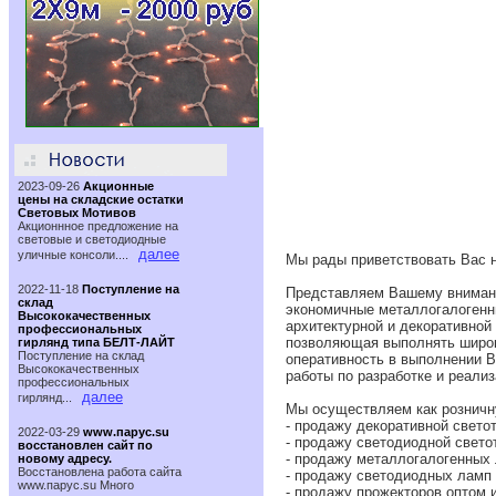
2023-09-26
Акционные
цены на складские остатки
Световых Мотивов
Акционнное предложение на
световые и светодиодные
далее
уличные консоли....
Мы рады приветствовать Вас н
2022-11-18
Поступление на
Представляем Вашему внимани
склад
экономичные металлогалогенны
Высококачественных
архитектурной и декоративной
профессиональных
позволяющая выполнять широки
гирлянд типа БЕЛТ-ЛАЙТ
Поступление на склад
оперативность в выполнении В
Высококачественных
работы по разработке и реализ
профессиональных
далее
гирлянд...
Мы осуществляем как розничну
- продажу декоративной светот
2022-03-29
www.парус.su
- продажу светодиодной светот
восстановлен сайт по
- продажу металлогалогенных 
новому адресу.
Восстановлена работа сайта
- продажу светодиодных ламп 
www.паруc.su Много
- продажу прожекторов оптом и