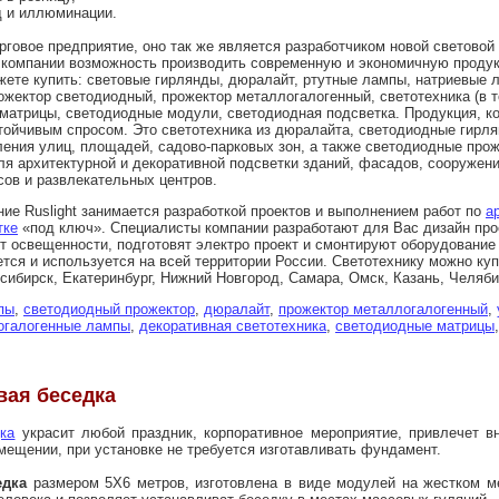
д и иллюминации.
рговое предприятие, оно так же является разработчиком новой световой
 компании возможность производить современную и экономичную продук
можете купить: световые гирлянды, дюралайт, ртутные лампы, натриевые
жектор светодиодный, прожектор металлогалогенный, светотехника (в 
 матрицы, светодиодные модули, светодиодная подсветка. Продукция, к
тойчивым спросом. Это светотехника из дюралайта, светодиодные гирл
ения улиц, площадей, садово-парковых зон, а также светодиодные про
я архитектурной и декоративной подсветки зданий, фасадов, сооружени
сов и развлекательных центров.
ие Ruslight занимается разработкой проектов и выполнением работ по
а
тке
«под ключ». Специалисты компании разработают для Вас дизайн про
т освещенности, подготовят электро проект и смонтируют оборудование 
ся и используется на всей территории России. Светотехнику можно купи
сибирск, Екатеринбург, Нижний Новгород, Самара, Омск, Казань, Челяби
пы
,
светодиодный прожектор
,
дюралайт
,
прожектор металлогалогенный
,
огалогенные лампы
,
декоративная светотехника
,
светодиодные матрицы
вая беседка
ка
украсит любой праздник, корпоративное мероприятие, привлечет вн
омещении, при установке не требуется изготавливать фундамент.
едка
размером 5Х6 метров, изготовлена в виде модулей на жестком ме