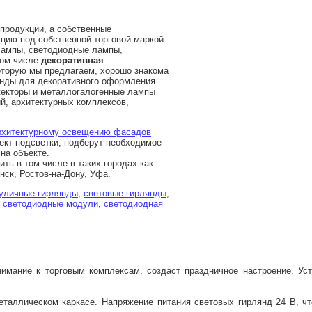
 продукции, а собственные
цию под собственной торговой маркой
 лампы, светодиодные лампы,
том числе
декоративная
оторую мы предлагаем, хорошо знакома
янды для декоративного оформления
жекторы и металлогалогенные лампы
й, архитектурных комплексов,
рхитектурному освещению фасадов
ект подсветки, подберут необходимое
на объекте.
ть в том числе в таких городах как:
нск, Ростов-на-Дону, Уфа.
уличные гирлянды
,
световые гирлянды
,
,
светодиодные модули
,
светодиодная
имание к торговым комплексам, создаст праздничное настроение. Уст
таллическом каркасе. Напряжение питания световых гирлянд 24 В, чт