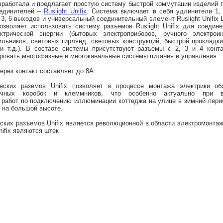
работала и предлагает простую систему быстрой коммутации изделий 
оединителей –
Ruslight Unifix
. Система включает в себя удлинители 1, 
 3, 6 выходов и универсальный соединительный элемент Ruslight Unifix Li
позволяет использовать систему разъемов Ruslight Unifix для соедин
ктрической энергии (бытовых электроприборов, ручного электроин
ильников, световых гирлянд, световых конструкций, быстрой прокладк
и т.д.). В составе системы присутствуют разъемы с 2, 3 и 4 конта
ровать многофазные и многоканальные системы питания и управления.
ерез контакт составляет до 8А.
еских раземов Unifix позволяет в процессе монтажа электрики об
аячных коробок и клеммников, что особенно актуально при в
работ по подключению иллюминации коттеджа на улице в зимний перио
 на большой высоте.
ских разъемов Unifix является революционной в области электромонта
nifix являются штек