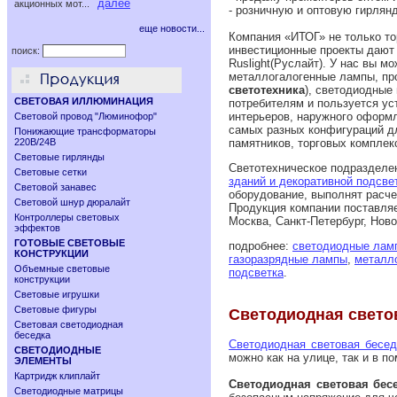
далее
акционных мот...
- розничную и оптовую гирлян
еще новости...
Компания «ИТОГ» не только то
инвестиционные проекты дают
поиск:
Ruslight(Руслайт). У нас вы 
металлогалогенные лампы, про
светотехника
), светодиодные
СВЕТОВАЯ ИЛЛЮМИНАЦИЯ
потребителям и пользуется ус
интерьеров, наружного оформл
Световой провод "Люминофор"
самых разных конфигураций дл
Понижающие трансформаторы
220В/24В
памятников, торговых комплек
Световые гирлянды
Светотехническое подразделен
Световые сетки
зданий и декоративной подсве
Световой занавес
оборудование, выполнят расче
Световой шнур дюралайт
Продукция компании поставляет
Контроллеры световых
Москва, Санкт-Петербург, Ново
эффектов
ГОТОВЫЕ СВЕТОВЫЕ
подробнее:
светодиодные лам
КОНСТРУКЦИИ
газоразрядные лампы
,
металл
Объемные световые
подсветка
.
конструкции
Световые игрушки
Световые фигуры
Светодиодная свето
Световая светодиодная
беседка
Светодиодная световая бесед
СВЕТОДИОДНЫЕ
можно как на улице, так и в п
ЭЛЕМЕНТЫ
Картридж клиплайт
Светодиодная световая бес
Светодиодные матрицы