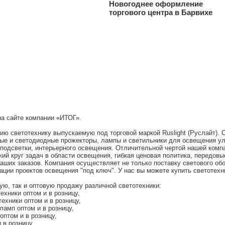
Новогоднее оформление
торгового центра в Барвихе
а сайте компании «ИТОГ».
ю светотехнику выпускаемую под торговой маркой Ruslight (Руслайт).
е и светодиодные прожекторы, лампы и светильники для освещения ули
 подсветки, интерьерного освещения. Отличительной чертой нашей комп
й круг задач в области освещения, гибкая ценовая политика, передовы
аших заказов. Компания осуществляет не только поставку светового об
ации проектов освещения "под ключ". У нас вы можете купить светотехни
ю, так и оптовую продажу различной светотехники:
ехники оптом и в розницу,
ехники оптом и в розницу,
ламп оптом и в розницу,
оптом и в розницу,
 в розницу,