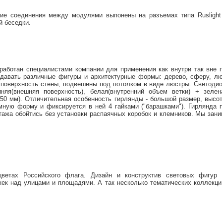
кие соединения между модулями выпонены на разъемах типа Ruslight U
й беседки.
азработан специалистами компании для применения как внутри так вне
давать различные фигуры и архитектурные формы: дерево, сферу, люс
 поверхность стены, подвешены под потолком в виде люстры. Светодио
няя(внешняя поверхность), белая(внутренний объем ветки) + зелен
50 мм). Отличительная особенность гирлянды - большой размер, высот
емную форму и фиксируется в ней 4 гайками ("барашками"). Гирлянда 
тажа обойтись без установки распаячных коробок и клемников. Мы зан
етах Российского флага. Дизайн и конструктив световых фигур 
жек над улицами и площадями. А так несколько тематических коллекци