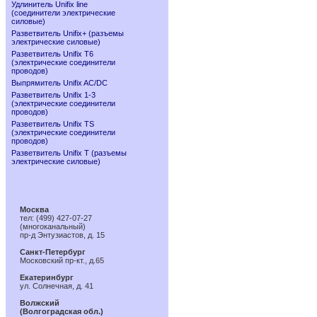
Удлинитель Unifix line
(соединители электрические
силовые)
Разветвитель Unifix+ (разъемы
электрические силовые)
Разветвитель Unifix T6
(электрические соединители
проводов)
Выпрямитель Unifix AC/DC
Разветвитель Unifix 1-3
(электрические соединители
проводов)
Разветвитель Unifix TS
(электрические соединители
проводов)
Разветвитель Unifix T (разъемы
электрические силовые)
Москва
тел: (499) 427-07-27
(многоканальный)
пр-д Энтузиастов, д. 15
Санкт-Петербург
Московский пр-кт., д.65
Екатеринбург
ул. Солнечная, д. 41
Волжский
(Волгоградская обл.)