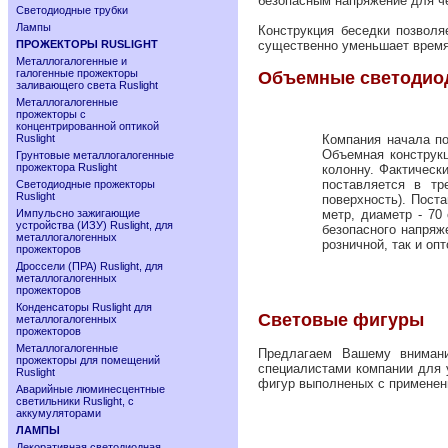
безопасным напряжение для че
Светодиодные трубки
Лампы
Конструкция беседки позволя
ПРОЖЕКТОРЫ RUSLIGHT
существенно уменьшает время
Металлогалогенные и
галогенные прожекторы
Объемные светодио
заливающего света Ruslight
Металлогалогенные
прожекторы с
концентрированной оптикой
Ruslight
Компания начала п
Объемная конструкц
Грунтовые металлогалогенные
прожектора Ruslight
колонну. Фактическ
поставляется в тр
Светодиодные прожекторы
Ruslight
поверхность). Пост
Импульсно зажигающие
метр, диаметр - 70
устройства (ИЗУ) Ruslight, для
безопасного напряж
металлогалогенных
розничной, так и оп
прожекторов
Дроссели (ПРА) Ruslight, для
металлогалогенных
прожекторов
Конденсаторы Ruslight для
Световые фигуры
металлогалогенных
прожекторов
Металлогалогенные
Предлагаем Вашему вниман
прожекторы для помещений
специалистами компании для 
Ruslight
фигур выполненых с применен
Аварийные люминесцентные
светильники Ruslight, с
аккумуляторами
ЛАМПЫ
Декоративная светодиодная