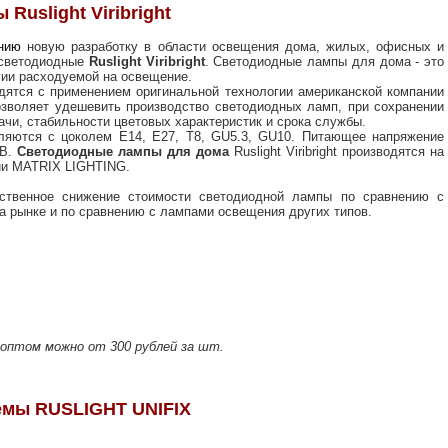
uslight Viribright
нию
новую разработку в области освещения дома, жилых, офисных и
 светодиодные
Ruslight Viribright
. Светодиодные лампы для дома - это
гии расходуемой на освещение.
ятся с применением оригинальной технологии американской компании
зволяет удешевить производство светодиодных ламп, при сохранении
ачи, стабильности цветовых характеристик и срока службы.
яются с цоколем Е14, Е27, Т8, GU5.3, GU10. Питающее напряжение
0В.
Светодиодные лампы для дома
Ruslight Viribright производятся на
ии MATRIX LIGHTING.
ственное снижение стоимости светодиодной лампы по сравнению с
 рынке и по сравнению с лампами освещения других типов.
оптом можно от 300 рублей за шт.
емы RUSLIGHT UNIFIX