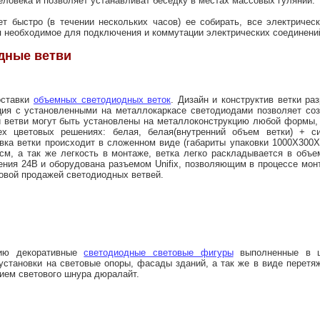
ловека и позволяет устанавливат беседку в местах массовых гуляний.
ет быстро (в течении нескольких часов) ее собирать, все электричес
 необходимое для подключения и коммутации электрических соединени
дные ветви
оставки
объемных светодиодных веток
. Дизайн и конструктив ветки р
ия с установленными на металлокаркасе светодиодами позволяет соз
и ветви могут быть установлены на металлоконструкцию любой формы,
ех цветовых решениях: белая, белая(внутренний объем ветки) + си
авка ветки происходит в сложенном виде (габариты упаковки 1000Х300Х
 см, а так же легкость в монтаже, ветка легко раскладывается в объ
ения 24В и оборудована разъемом Unifix, позволяющим в процессе мон
товой продажей светодиодных ветвей.
ию декоративные
светодиодные световые фигуры
выполненные в цв
установки на световые опоры, фасады зданий, а так же в виде перетя
ием светового шнура дюралайт.